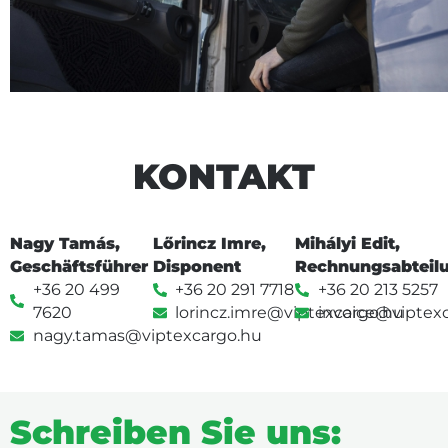
KONTAKT
Nagy Tamás,
Lőrincz Imre,
Mihályi Edit,
Geschäftsführer
Disponent
Rechnungsabteil
+36 20 499
+36 20 291 7718
+36 20 213 5257
7620
lorincz.imre@viptexcargo.hu
invoice@viptex
nagy.tamas@viptexcargo.hu
Schreiben Sie uns: